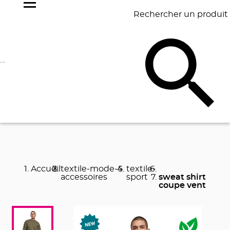
Rechercher un produit
NOS
BEST
BAGAGERIE
BUREAU
ÉCR
GOODIES
SELLERS
Accueil
textile-mode-
textile-
accessoires
sport
sweat shirt
coupe vent