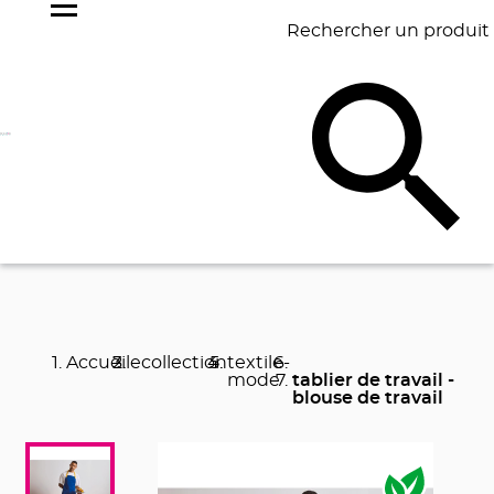
Rechercher un produit
NOS
BEST
BAGAGERIE
BUREAU
ÉCR
GOODIES
SELLERS
Accueil
ecollection
textile-
mode
tablier de travail -
blouse de travail