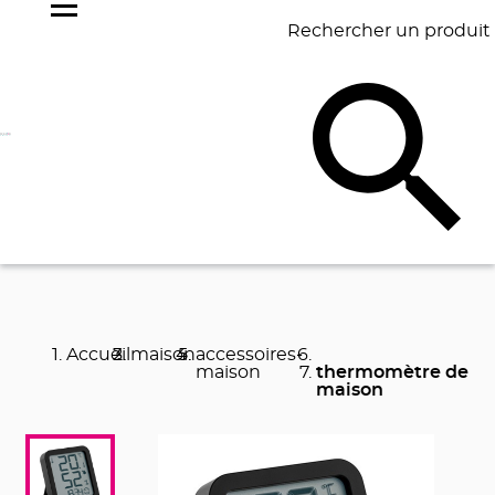
Rechercher un produit
NOS
BEST
BAGAGERIE
BUREAU
ÉCR
GOODIES
SELLERS
Accueil
maison
accessoires-
maison
thermomètre de
maison