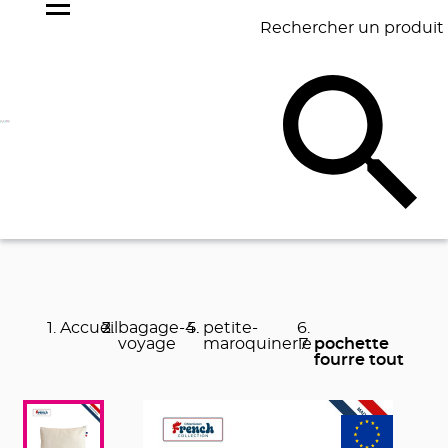
Rechercher un produit
NOS
BEST
BAGAGERIE
BUREAU
ÉCR
GOODIES
SELLERS
Accueil
bagage-
petite-
voyage
maroquinerie
pochette
fourre tout