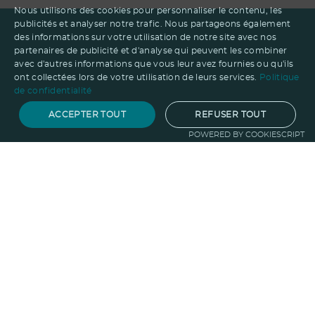
Nous utilisons des cookies pour personnaliser le contenu, les
publicités et analyser notre trafic. Nous partageons également
des informations sur votre utilisation de notre site avec nos
partenaires de publicité et d'analyse qui peuvent les combiner
avec d'autres informations que vous leur avez fournies ou qu'ils
ont collectées lors de votre utilisation de leurs services.
Politique
de confidentialité
ACCEPTER TOUT
REFUSER TOUT
POWERED BY COOKIESCRIPT
Notre savoir-faire
Techniques de marquage
Sur-
mesure
Import-export
Service
Graphique
La logistique
Votre propre
boutique