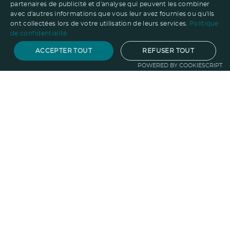
partenaires de publicité et d'analyse qui peuvent les combiner
avec d'autres informations que vous leur avez fournies ou qu'ils
ont collectées lors de votre utilisation de leurs services.
Politique
de confidentialité
ACCEPTER TOUT
REFUSER TOUT
POWERED BY COOKIESCRIPT
Notre savoir-faire
Techniques de marquage
Sur-
mesure
Import-export
Service
Graphique
La logistique
Votre propre
boutique
Informations
Politique RSE
Normes
Confidentialité
des données
Mentions légales
CGV
Entreprise