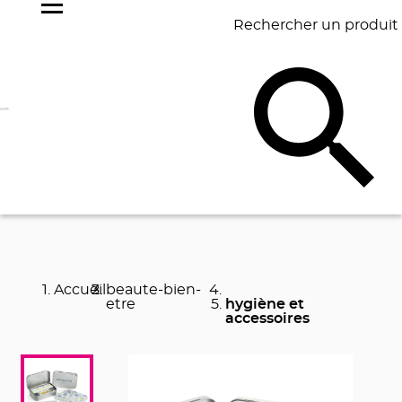
Rechercher un produit
NOS
BEST
BAGAGERIE
BUREAU
ÉCR
GOODIES
SELLERS
Accueil
beaute-bien-
etre
hygiène et
accessoires