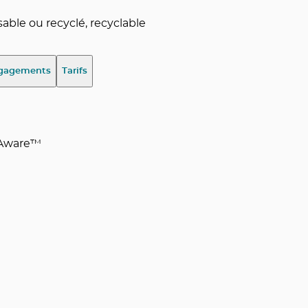
ble ou recyclé, recyclable
gagements
Tarifs
e Aware™