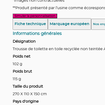
*Images non contractuelles
**Produit présenté par l’usine comme écoresponsa
Simuler la personnalisation
Fiche technique
Marquage européen
Nos en
Informations générales
Désignation
Trousse de toilette en toile recyclée non teinté
Poids net
102
g
Poids brut
115
g
Taille du produit
270 X 110 X 150
cm
Pays d'origine