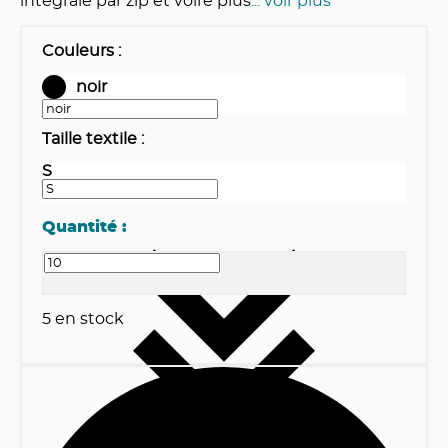
intégrale par zip et voire plus
... voir plus
Couleurs
:
noir
Taille textile
:
S
Quantité :
5
en stock