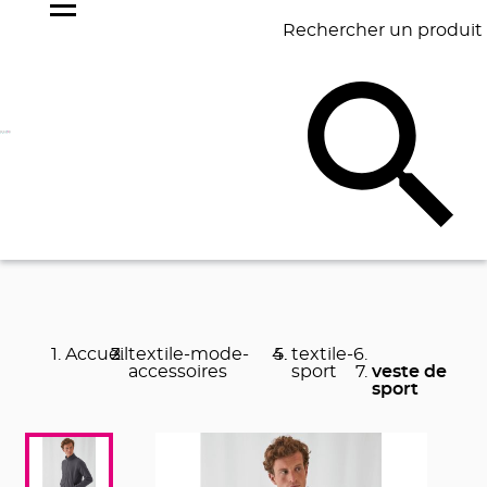
Rechercher un produit
NOS
BEST
BAGAGERIE
BUREAU
ÉCR
GOODIES
SELLERS
Accueil
textile-mode-
textile-
accessoires
sport
veste de
sport