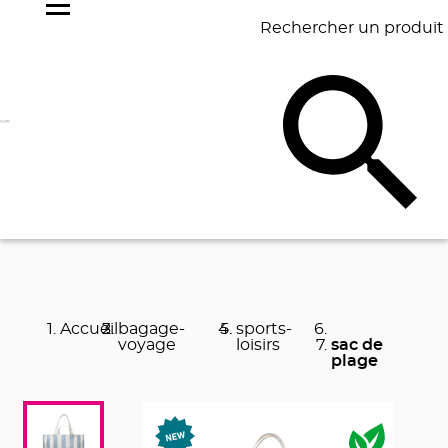
Rechercher un produit
NOS
BEST
BAGAGERIE
BUREAU
ÉCR
GOODIES
SELLERS
Accueil
bagage-
sports-
voyage
loisirs
sac de
plage