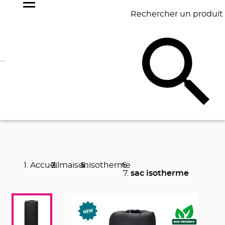
Rechercher un produit
NOS
BEST
BAGAGERIE
BUREAU
ÉCR
GOODIES
SELLERS
Accueil
maison
isotherme
sac isotherme