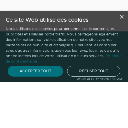
×
Ce site Web utilise des cookies
Nous utilisons des cookies pour personnaliser le contenu, les
publicités et analyser notre trafic. Nous partageons également
des informations sur votre utilisation de notre site avec nos
partenaires de publicité et d'analyse qui peuvent les combiner
avec d'autres informations que vous leur avez fournies ou qu'ils
ont collectées lors de votre utilisation de leurs services.
Politique
de confidentialité
ACCEPTER TOUT
REFUSER TOUT
POWERED BY COOKIESCRIPT
Notre savoir-faire