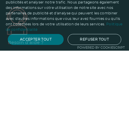
publicités et analyser notre trafic. Nous partageons également
des informations sur votre utilisation de notre site avec nos
partenaires de publicité et d'analyse qui peuvent les combiner
avec d'autres informations que vous leur avez fournies ou qu'ils
ont collectées lors de votre utilisation de leurs services.
Politique
de confidentialité
ACCEPTER TOUT
REFUSER TOUT
Besoin d'aide ?
POWERED BY COOKIESCRIPT
01.47.24.77.21
contact@ruedesgoodies.com