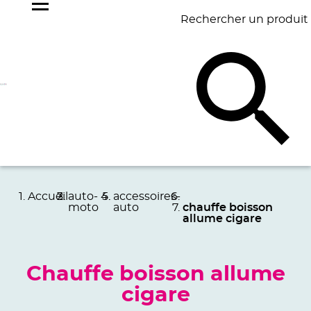
Rechercher un produit
NOS
BEST
BAGAGERIE
BUREAU
ÉCR
GOODIES
SELLERS
Accueil
auto-
accessoires-
moto
auto
chauffe boisson
allume cigare
Chauffe boisson allume
cigare