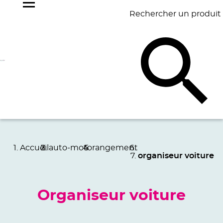
Rechercher un produit
NOS
BEST
BAGAGERIE
BUREAU
ÉCR
GOODIES
SELLERS
Accueil
auto-moto
rangement
organiseur voiture
Organiseur voiture