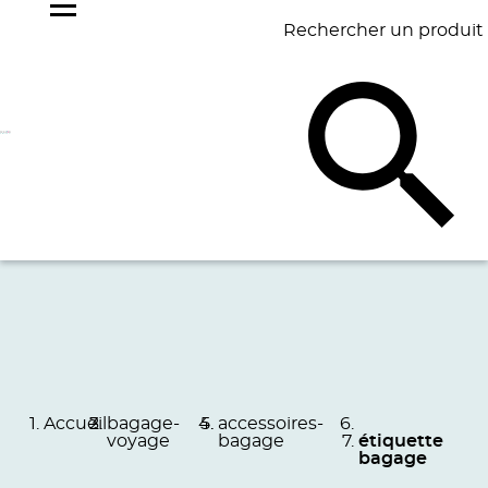
Rechercher un produit
NOS
BEST
BAGAGERIE
BUREAU
ÉCR
GOODIES
SELLERS
Accueil
bagage-
accessoires-
voyage
bagage
étiquette
bagage