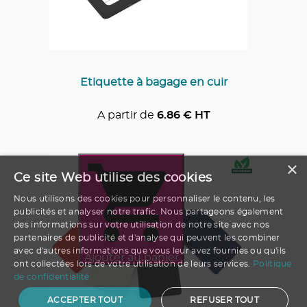
Etiquette à bagage en cuir
A partir de
6.86
€ HT
×
Ce site Web utilise des cookies
Nous utilisons des cookies pour personnaliser le contenu, les
publicités et analyser notre trafic. Nous partageons également
des informations sur votre utilisation de notre site avec nos
partenaires de publicité et d'analyse qui peuvent les combiner
avec d'autres informations que vous leur avez fournies ou qu'ils
Ajouter au panier
ont collectées lors de votre utilisation de leurs services.
Politique
de confidentialité
ACCEPTER TOUT
REFUSER TOUT