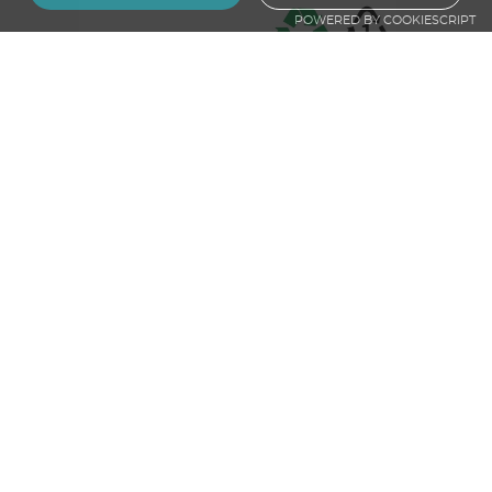
POWERED BY COOKIESCRIPT
Grande étiquette à bagage avec volet
en rPET
A partir de
3.90
€ HT
1
2
3
4
5
…
8