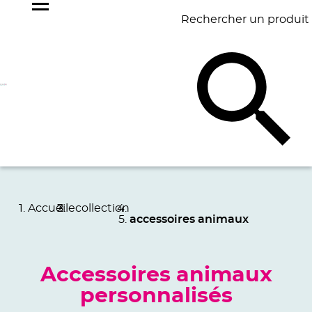
Rechercher un produit
NOS
BEST
BAGAGERIE
BUREAU
ÉCR
GOODIES
SELLERS
Accueil
ecollection
accessoires animaux
Accessoires animaux
personnalisés