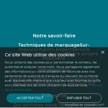
Notre savoir-faire
Techniques de marquage
Sur-
mesure
Import-export
Service
×
Graphique
La logistique
Votre propre
Ce site Web utilise des cookies
boutique
Nous utilisons des cookies pour personnaliser le contenu, les
publicités et analyser notre trafic. Nous partageons également
Informations
des informations sur votre utilisation de notre site avec nos
partenaires de publicité et d'analyse qui peuvent les combiner
Politique RSE
Normes
Confidentialité
avec d'autres informations que vous leur avez fournies ou qu'ils
des données
Mentions légales
CGV
ont collectées lors de votre utilisation de leurs services.
Politique
de confidentialité
Entreprise
ACCEPTER TOUT
REFUSER TOUT
Qui sommes nous ?
Blog
Pourquoi
POWERED BY COOKIESCRIPT