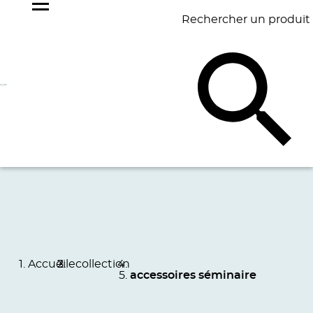
Rechercher un produit
NOS
BEST
BAGAGERIE
BUREAU
ÉCR
GOODIES
SELLERS
Accueil
ecollection
accessoires séminaire