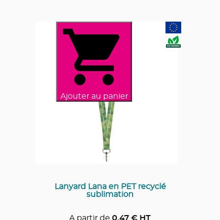
Ajouter au panier
Lanyard Lana en PET recyclé
sublimation
A partir de
0.47
€ HT