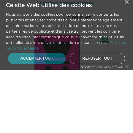
×
Lanyard papier graines
Ce site Web utilise des cookies
Nous utilisons des cookies pour personnaliser le contenu, les
A partir de
2.09
€ HT
publicités et analyser notre trafic. Nous partageons également
des informations sur votre utilisation de notre site avec nos
partenaires de publicité et d'analyse qui peuvent les combiner
avec d'autres informations que vous leur avez fournies ou qu'ils
ont collectées lors de votre utilisation de leurs services.
Politique
de confidentialité
ACCEPTER TOUT
REFUSER TOUT
POWERED BY COOKIESCRIPT
Ajouter au panier