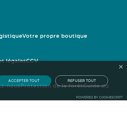
gistique
Votre propre boutique
s légales
CGV
×
ACCEPTER TOUT
REFUSER TOUT
ez-nous
Protection de la forêt
Guide du
POWERED BY COOKIESCRIPT