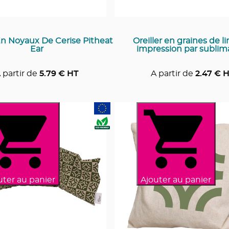
n Noyaux De Cerise Pitheat
Oreiller en graines de l
Ear
impression par sublim
 partir de
5.79
€ HT
A partir de
2.47
€ H
uter au panier
Ajouter au panier