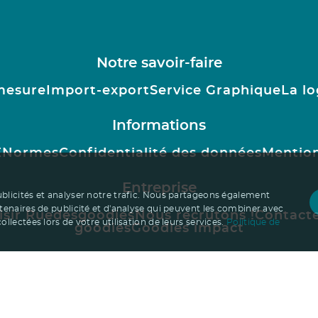
Notre savoir-faire
mesure
Import-export
Service Graphique
La lo
Informations
E
Normes
Confidentialité des données
Mention
Entreprise
ublicités et analyser notre trafic. Nous partageons également
rtenaires de publicité et d'analyse qui peuvent les combiner avec
isir Ruedesgoodies
Nous recrutons !
Contact
llectées lors de votre utilisation de leurs services.
Politique de
goodies
Goodies impact