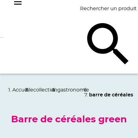
Rechercher un produit
NOS
BEST
BAGAGERIE
BUREAU
ÉCR
GOODIES
SELLERS
Accueil
ecollection
gastronomie
barre de céréales
Barre de céréales green