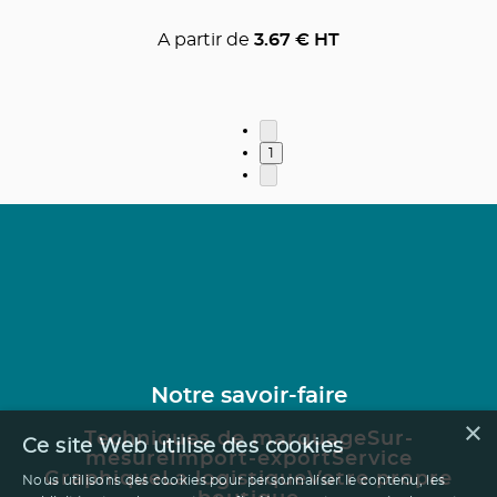
A partir de
3.67
€ HT
1
Notre savoir-faire
×
Techniques de marquage
Sur-
Ce site Web utilise des cookies
mesure
Import-export
Service
Graphique
La logistique
Votre propre
Nous utilisons des cookies pour personnaliser le contenu, les