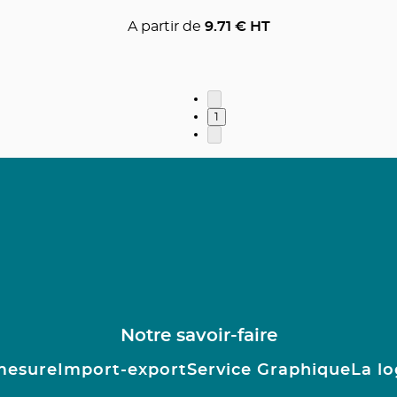
A partir de
9.71
€ HT
1
Notre savoir-faire
mesure
Import-export
Service Graphique
La lo