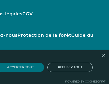
s légales
CGV
ez-nous
Protection de la forêt
Guide du
×
ACCEPTER TOUT
REFUSER TOUT
POWERED BY COOKIESCRIPT