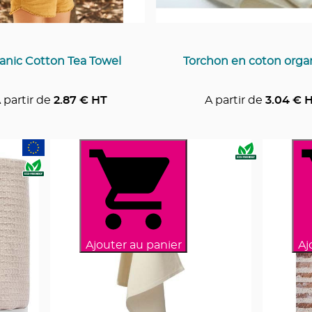
anic Cotton Tea Towel
Torchon en coton orga
 partir de
2.87
€ HT
A partir de
3.04
€ 
Ajouter au panier
Aj