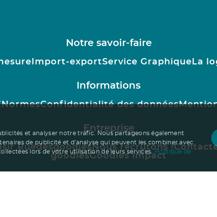
Notre savoir-faire
mesure
Import-export
Service Graphique
La lo
Informations
E
Normes
Confidentialité des données
Mention
Entreprise
ublicités et analyser notre trafic. Nous partageons également
rtenaires de publicité et d'analyse qui peuvent les combiner avec
isir Ruedesgoodies
Nous recrutons !
Contact
llectées lors de votre utilisation de leurs services.
Politique de
goodies
Goodies impact