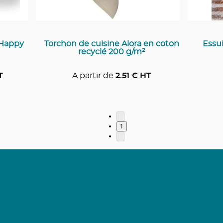
 Happy
Torchon de cuisine Alora en coton
Essui
recyclé 200 g/m²
T
A partir de
2.51
€ HT
1