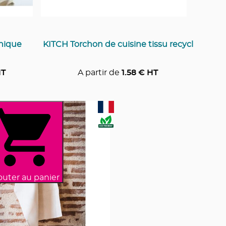
nique
KITCH Torchon de cuisine tissu recycl
HT
A partir de
1.58
€ HT
outer au panier