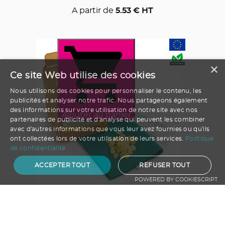
A partir de
5.53
€ HT
×
Ce site Web utilise des cookies
Nous utilisons des cookies pour personnaliser le contenu, les
publicités et analyser notre trafic. Nous partageons également
des informations sur votre utilisation de notre site avec nos
Ajouter au panier
partenaires de publicité et d'analyse qui peuvent les combiner
avec d'autres informations que vous leur avez fournies ou qu'ils
ont collectées lors de votre utilisation de leurs services.
Politique
de confidentialité
ACCEPTER TOUT
REFUSER TOUT
POWERED BY COOKIESCRIPT
MINI COFFRET KRAFT BEE WRAP DIY