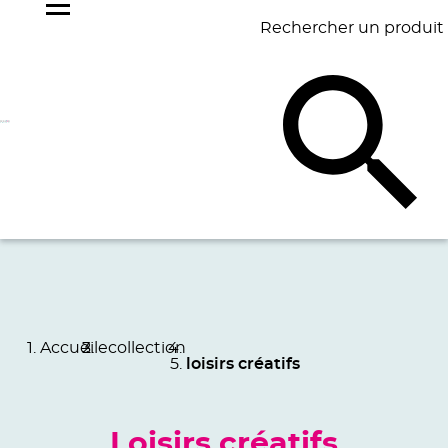
Rechercher un produit
NOS
BEST
BAGAGERIE
BUREAU
ÉCR
GOODIES
SELLERS
Accueil
ecollection
loisirs créatifs
Loisirs créatifs