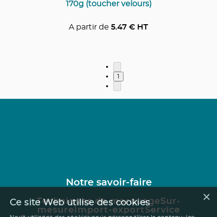
170g (toucher velours)
A partir de
5.47
€ HT
1
Notre savoir-faire
×
Techniques de marquage
Sur-
Ce site Web utilise des cookies
mesure
Import-export
Service