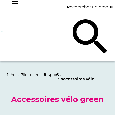
Rechercher un produit
NOS
BEST
BAGAGERIE
BUREAU
ÉCR
GOODIES
SELLERS
Accueil
ecollection
sports
accessoires vélo
Accessoires vélo green