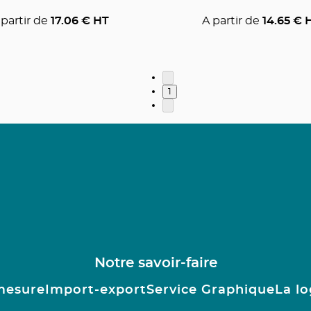
 partir de
17.06
€ HT
A partir de
14.65
€ 
1
Notre savoir-faire
mesure
Import-export
Service Graphique
La lo