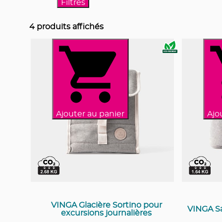
Filtres
4
produits affichés
Ajouter au panier
Ajo
VINGA Glacière Sortino pour
VINGA Sa
excursions journalières