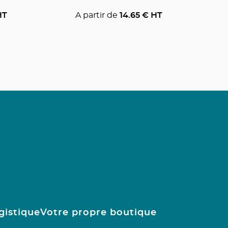
HT
A partir de
14.65
€ HT
gistique
Votre propre boutique