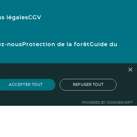
s légales
CGV
ez-nous
Protection de la forêt
Guide du
×
ACCEPTER TOUT
REFUSER TOUT
POWERED BY COOKIESCRIPT