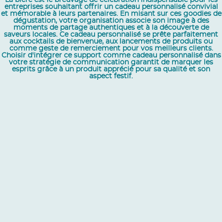
La bière est le breuvage de célébration indispensable pour les
entreprises souhaitant offrir un cadeau personnalisé convivial
et mémorable à leurs partenaires. En misant sur ces goodies de
dégustation, votre organisation associe son image à des
moments de partage authentiques et à la découverte de
saveurs locales. Ce cadeau personnalisé se prête parfaitement
aux cocktails de bienvenue, aux lancements de produits ou
comme geste de remerciement pour vos meilleurs clients.
Choisir d'intégrer ce support comme cadeau personnalisé dans
votre stratégie de communication garantit de marquer les
esprits grâce à un produit apprécié pour sa qualité et son
aspect festif.