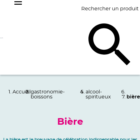
Rechercher un produit
NOS
BEST
BAGAGERIE
BUREAU
ÉCR
GOODIES
SELLERS
Accueil
gastronomie-
alcool-
boissons
spiritueux
bière
Bière