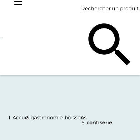
Rechercher un produit
NOS
BEST
BAGAGERIE
BUREAU
ÉCR
GOODIES
SELLERS
Accueil
gastronomie-boissons
confiserie