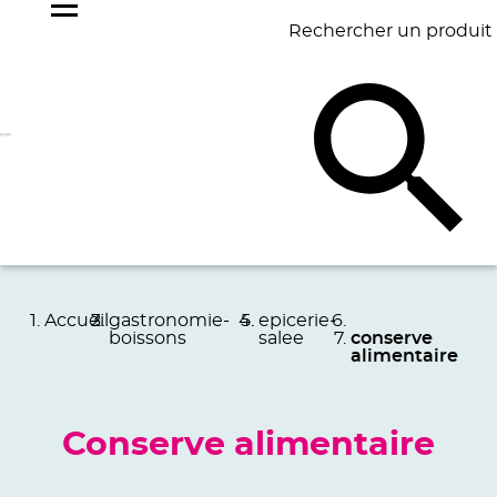
Rechercher un produit
NOS
BEST
BAGAGERIE
BUREAU
ÉCR
GOODIES
SELLERS
Accueil
gastronomie-
epicerie-
boissons
salee
conserve
alimentaire
Conserve alimentaire