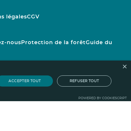
s légales
CGV
ez-nous
Protection de la forêt
Guide du
×
ACCEPTER TOUT
REFUSER TOUT
POWERED BY COOKIESCRIPT