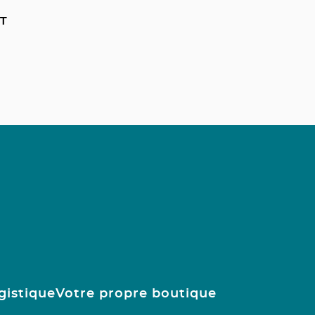
T
gistique
Votre propre boutique