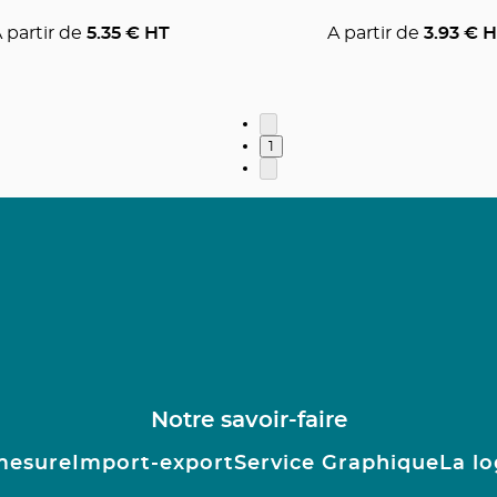
 partir de
5.35
€ HT
A partir de
3.93
€ H
1
Notre savoir-faire
mesure
Import-export
Service Graphique
La lo