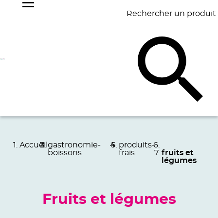
Rechercher un produit
NOS
BEST
BAGAGERIE
BUREAU
ÉCR
GOODIES
SELLERS
Accueil
gastronomie-
produits-
boissons
frais
fruits et
légumes
Fruits et légumes