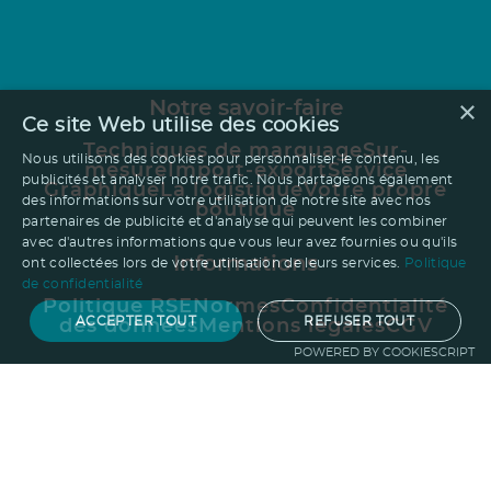
×
Notre savoir-faire
Ce site Web utilise des cookies
Techniques de marquage
Sur-
Nous utilisons des cookies pour personnaliser le contenu, les
mesure
Import-export
Service
publicités et analyser notre trafic. Nous partageons également
Graphique
La logistique
Votre propre
des informations sur votre utilisation de notre site avec nos
boutique
partenaires de publicité et d'analyse qui peuvent les combiner
avec d'autres informations que vous leur avez fournies ou qu'ils
Informations
ont collectées lors de votre utilisation de leurs services.
Politique
de confidentialité
Politique RSE
Normes
Confidentialité
ACCEPTER TOUT
REFUSER TOUT
des données
Mentions légales
CGV
POWERED BY COOKIESCRIPT
Entreprise
Qui sommes nous ?
Blog
Pourquoi
choisir Ruedesgoodies
Nous recrutons
!
Contactez-nous
Protection de la
forêt
Guide du goodies
Goodies impact