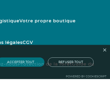
gistique
Votre propre boutique
s légales
CGV
×
ACCEPTER TOUT
REFUSER TOUT
ez-nous
Protection de la forêt
Guide du
POWERED BY COOKIESCRIPT