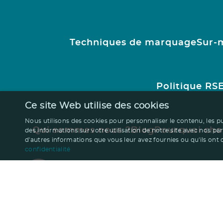
Techniques de marquage
Sur-
Politique RS
Ce site Web utilise des cookies
Nous utilisons des cookies pour personnaliser le contenu, les p
Qui sommes nous ?
Blog
Pourquoi cho
des informations sur votre utilisation de notre site avec nos pa
d'autres informations que vous leur avez fournies ou qu'ils ont co
confidentialité
Besoin d'aide ?