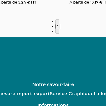
 partir de
5.24
€ HT
A partir de
13.17
€ 
1
Notre savoir-faire
mesure
Import-export
Service Graphique
La lo
Informations