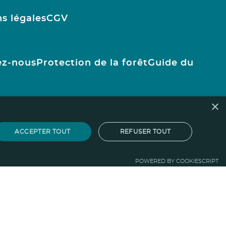
s légales
CGV
ez-nous
Protection de la forêt
Guide du
×
ACCEPTER TOUT
REFUSER TOUT
POWERED BY COOKIESCRIPT