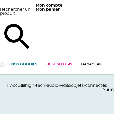
Mon compte
Rechercher un
Mon panier
produit
NOS GOODIES
BEST SELLERS
BAGAGERIE
Accueil
high-tech-audio-video
objets-connectes
am