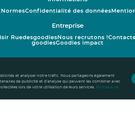
E
Normes
Confidentialité des données
Mention
Entreprise
isir Ruedesgoodies
Nous recrutons !
Contact
goodies
Goodies impact
ublicités et analyser notre trafic. Nous partageons également
rtenaires de publicité et d'analyse qui peuvent les combiner avec
llectées lors de votre utilisation de leurs services.
Politique de