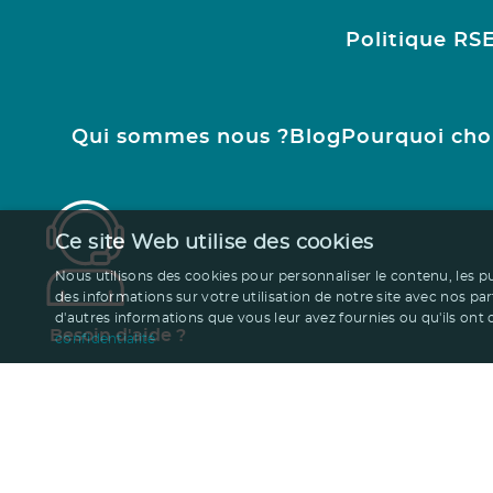
Politique RS
Qui sommes nous ?
Blog
Pourquoi cho
Ce site Web utilise des cookies
Nous utilisons des cookies pour personnaliser le contenu, les p
des informations sur votre utilisation de notre site avec nos pa
d'autres informations que vous leur avez fournies ou qu'ils ont co
Besoin d'aide ?
confidentialité
01.47.24.77.21
contact@ruedesgoodies.com