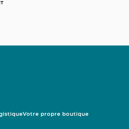
HT
gistique
Votre propre boutique