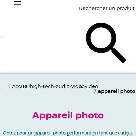
Rechercher un produit
NOS
BEST
BAGAGERIE
BUREAU
ÉCR
GOODIES
SELLERS
Accueil
high-tech-audio-video
video
appareil photo
Appareil photo
Optez pour un appareil photo performant en tant que cadeau