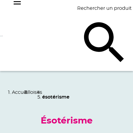
Rechercher un produit
NOS
BEST
BAGAGERIE
BUREAU
ÉCR
GOODIES
SELLERS
Accueil
loisirs
ésotérisme
Ésotérisme