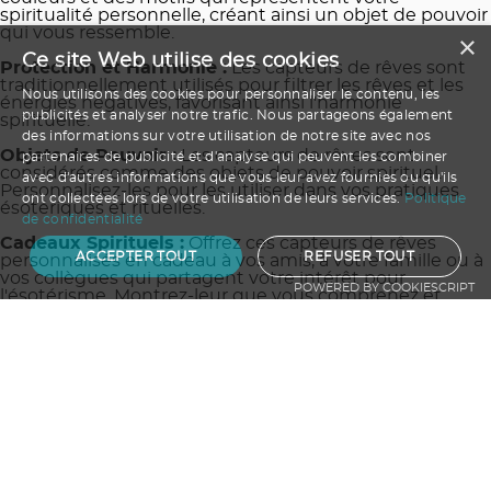
spiritualité personnelle, créant ainsi un objet de pouvoir
qui vous ressemble.
×
Ce site Web utilise des cookies
Protection et Harmonie :
Les capteurs de rêves sont
traditionnellement utilisés pour filtrer les rêves et les
Nous utilisons des cookies pour personnaliser le contenu, les
énergies négatives, favorisant ainsi l'harmonie
publicités et analyser notre trafic. Nous partageons également
spirituelle.
des informations sur votre utilisation de notre site avec nos
Objets de Pouvoir :
Les capteurs de rêves sont
partenaires de publicité et d'analyse qui peuvent les combiner
considérés comme des objets de pouvoir spirituel.
avec d'autres informations que vous leur avez fournies ou qu'ils
Personnalisez-les pour les utiliser dans vos pratiques
ont collectées lors de votre utilisation de leurs services.
Politique
ésotériques et rituelles.
de confidentialité
Cadeaux Spirituels :
Offrez ces capteurs de rêves
ACCEPTER TOUT
REFUSER TOUT
personnalisés en cadeau à vos amis, à votre famille ou à
vos collègues qui partagent votre intérêt pour
POWERED BY COOKIESCRIPT
l'ésotérisme. Montrez-leur que vous comprenez et
respectez leur voyage spirituel.