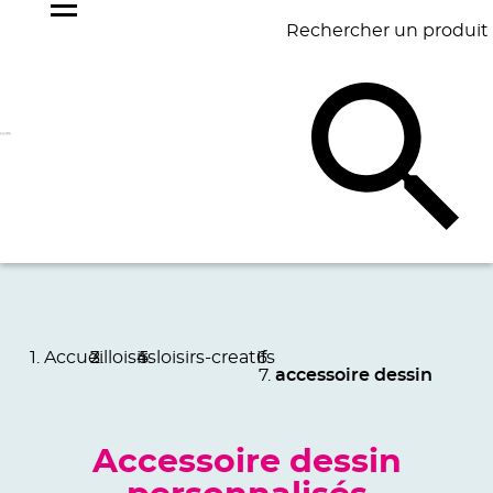
Rechercher un produit
NOS
BEST
BAGAGERIE
BUREAU
ÉCR
GOODIES
SELLERS
Accueil
loisirs
loisirs-creatifs
accessoire dessin
Accessoire dessin