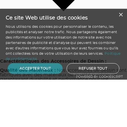
×
Ce site Web utilise des cookies
Nous utilisons des cookies pour personnaliser le contenu, les
publicités et analyser notre trafic. Nous partageons également
des informations sur votre utilisation de notre site avec nos
partenaires de publicité et d'analyse qui peuvent les combiner
avec d'autres informations que vous leur avez fournies ou qu'ils
ont collectées lors de votre utilisation de leurs services.
Politique
de confidentialité
Caractéristiques des Accessoires de Dessin :
ACCEPTER TOUT
REFUSER TOUT
Qualité des Matériaux :
Nos accessoires de dessin sont
fabriqués avec des matériaux de qualité supérieure,
POWERED BY COOKIESCRIPT
garantissant durabilité et performance pour vos
créations.
Personnalisation Créative :
Personnalisez vos crayons,
carnets de croquis ou autres accessoires avec vos
motifs, textes ou images préférés pour un ensemble
artistique qui vous ressemble.
Polyvalence Artistique :
Du débutant passionné à
l'artiste expérimenté, nos accessoires de dessin
conviennent à tous les niveaux et types de créativité.