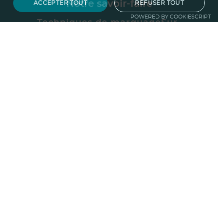
Notre savoir-faire
ACCEPTER TOUT
REFUSER TOUT
POWERED BY COOKIESCRIPT
Techniques de marquage
Sur-
mesure
Import-export
Service
Graphique
La logistique
Votre propre
boutique
Informations
Politique RSE
Normes
Confidentialité
des données
Mentions légales
CGV
Entreprise
Qui sommes nous ?
Blog
Pourquoi
choisir Ruedesgoodies
Nous recrutons
!
Contactez-nous
Protection de la
forêt
Guide du goodies
Goodies impact