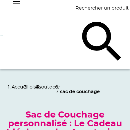
Rechercher un produit
NOS
BEST
BAGAGERIE
BUREAU
ÉCR
GOODIES
SELLERS
Accueil
loisirs
outdoor
sac de couchage
Sac de Couchage
personnalisé : Le Cadeau