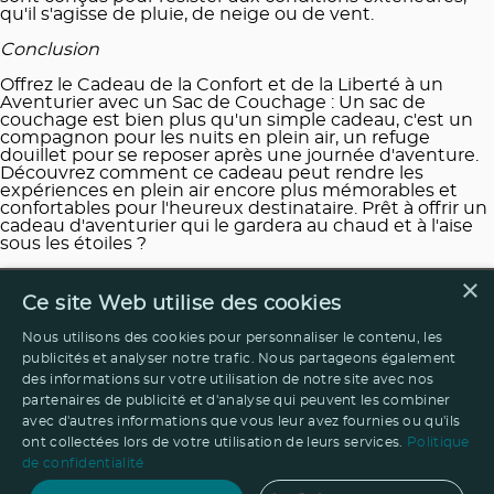
qu'il s'agisse de pluie, de neige ou de vent.
Conclusion
Offrez le Cadeau de la Confort et de la Liberté à un
Aventurier avec un Sac de Couchage : Un sac de
couchage est bien plus qu'un simple cadeau, c'est un
compagnon pour les nuits en plein air, un refuge
douillet pour se reposer après une journée d'aventure.
Découvrez comment ce cadeau peut rendre les
expériences en plein air encore plus mémorables et
confortables pour l'heureux destinataire. Prêt à offrir un
cadeau d'aventurier qui le gardera au chaud et à l'aise
sous les étoiles ?
×
Ce site Web utilise des cookies
Nous utilisons des cookies pour personnaliser le contenu, les
publicités et analyser notre trafic. Nous partageons également
des informations sur votre utilisation de notre site avec nos
partenaires de publicité et d'analyse qui peuvent les combiner
avec d'autres informations que vous leur avez fournies ou qu'ils
ont collectées lors de votre utilisation de leurs services.
Politique
de confidentialité