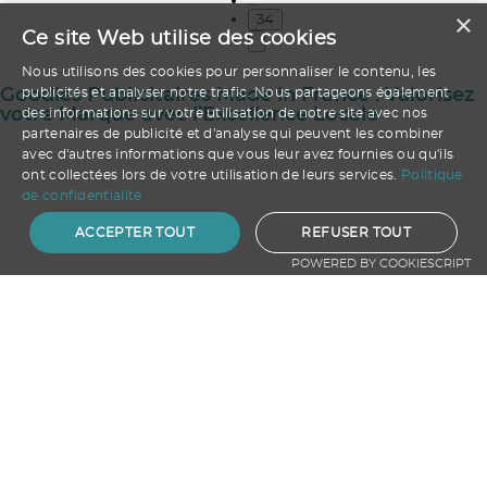
×
34
Ce site Web utilise des cookies
Nous utilisons des cookies pour personnaliser le contenu, les
Goodies Publicitaires Made in France : Valorisez
publicités et analyser notre trafic. Nous partageons également
votre Marque avec l’Excellence Locale
des informations sur votre utilisation de notre site avec nos
partenaires de publicité et d'analyse qui peuvent les combiner
avec d'autres informations que vous leur avez fournies ou qu'ils
ont collectées lors de votre utilisation de leurs services.
Politique
de confidentialité
ACCEPTER TOUT
REFUSER TOUT
POWERED BY COOKIESCRIPT