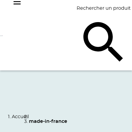
Rechercher un produit
NOS
BEST
BAGAGERIE
BUREAU
ÉCR
GOODIES
SELLERS
Accueil
made-in-france