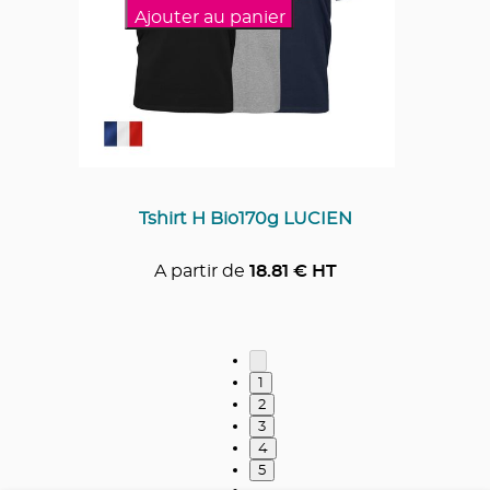
Ajouter au panier
Tshirt H Bio170g LUCIEN
A partir de
18.81
€ HT
1
2
3
4
5
…