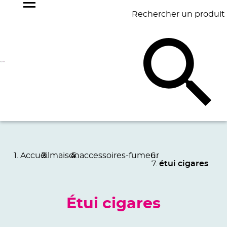
Rechercher un produit
NOS
BEST
BAGAGERIE
BUREAU
ÉCR
GOODIES
SELLERS
Accueil
maison
accessoires-fumeur
étui cigares
Étui cigares