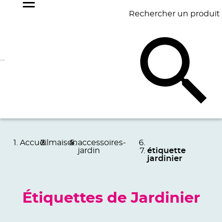
Rechercher un produit
NOS
BEST
BAGAGERIE
BUREAU
ÉCR
GOODIES
SELLERS
Accueil
maison
accessoires-
jardin
étiquette
jardinier
Étiquettes de Jardinier