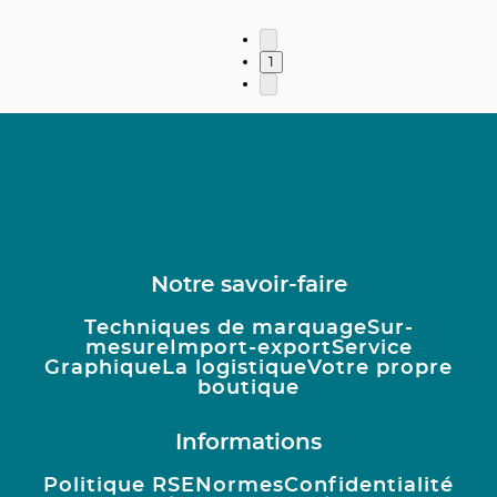
1
Notre savoir-faire
Techniques de marquage
Sur-
mesure
Import-export
Service
Graphique
La logistique
Votre propre
boutique
Informations
Politique RSE
Normes
Confidentialité