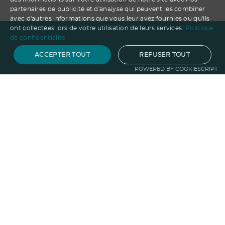
partenaires de publicité et d'analyse qui peuvent les combiner
avec d'autres informations que vous leur avez fournies ou qu'ils
ont collectées lors de votre utilisation de leurs services.
Politique
de confidentialité
ACCEPTER TOUT
REFUSER TOUT
POWERED BY COOKIESCRIPT
Notre savoir-faire
Techniques de marquage
Sur-
mesure
Import-export
Service
Graphique
La logistique
Votre propre
boutique
Informations