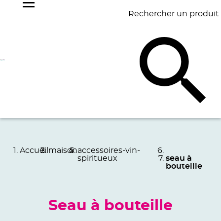
Rechercher un produit
NOS
BEST
BAGAGERIE
BUREAU
ÉCR
GOODIES
SELLERS
Accueil
maison
accessoires-vin-
spiritueux
seau à
bouteille
Seau à bouteille