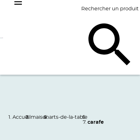
Rechercher un produit
NOS
BEST
BAGAGERIE
BUREAU
ÉCR
GOODIES
SELLERS
Accueil
maison
arts-de-la-table
carafe