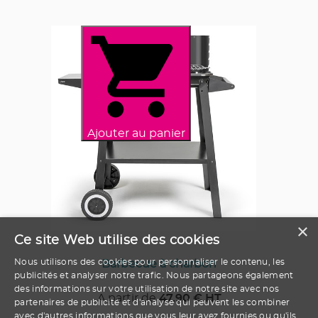
Ajouter au panier
×
Ce site Web utilise des cookies
Nous utilisons des cookies pour personnaliser le contenu, les
Barbecue à charbon
publicités et analyser notre trafic. Nous partageons également
des informations sur votre utilisation de notre site avec nos
A partir de
47.90
€ HT
partenaires de publicité et d'analyse qui peuvent les combiner
avec d'autres informations que vous leur avez fournies ou qu'ils