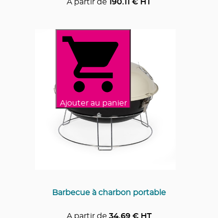
A partir de
190.11
€ HT
Ajouter au panier
Barbecue à charbon portable
A partir de
34.69
€ HT