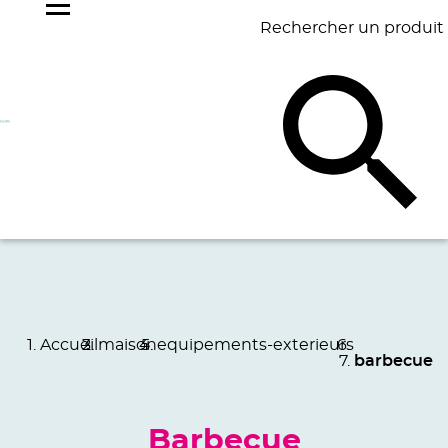
Rechercher un produit
NOS
BEST
BAGAGERIE
BUREAU
ÉCR
GOODIES
SELLERS
Accueil
maison
equipements-exterieurs
barbecue
Barbecue