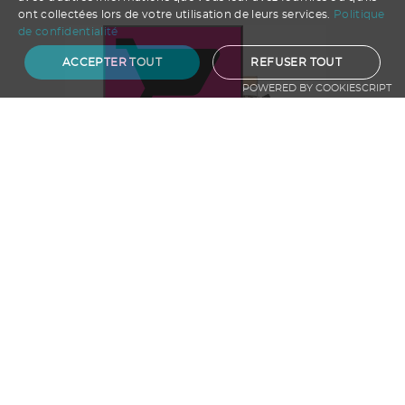
ont collectées lors de votre utilisation de leurs services.
Politique
de confidentialité
ACCEPTER TOUT
REFUSER TOUT
POWERED BY COOKIESCRIPT
Ajouter au panier
Barbecue fumoir portable
A partir de
62.59
€ HT