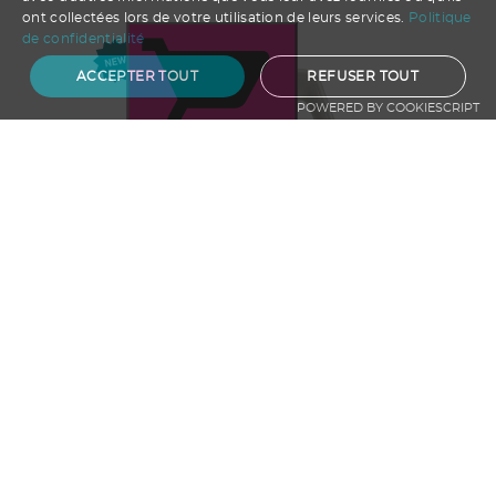
ont collectées lors de votre utilisation de leurs services.
Politique
de confidentialité
ACCEPTER TOUT
REFUSER TOUT
POWERED BY COOKIESCRIPT
Ajouter au panier
Bouilloire en verre 1,7 L
A partir de
28.50
€ HT