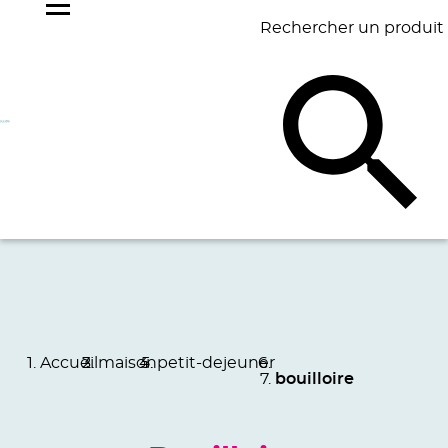
Rechercher un produit
NOS
BEST
BAGAGERIE
BUREAU
ÉCR
GOODIES
SELLERS
Accueil
maison
petit-dejeuner
bouilloire