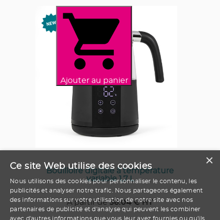
Ajouter au panier
×
Ce site Web utilise des cookies
Bouilloire digitale à température
variable 1,7 L
Nous utilisons des cookies pour personnaliser le contenu, les
publicités et analyser notre trafic. Nous partageons également
des informations sur votre utilisation de notre site avec nos
A partir de
36.04
€ HT
partenaires de publicité et d'analyse qui peuvent les combiner
avec d'autres informations que vous leur avez fournies ou qu'ils