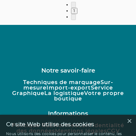
1
Notre savoir-faire
Techniques de marquage
Sur-
mesure
Import-export
Service
Graphique
La logistique
Votre propre
boutique
Informations
×
Ce site Web utilise des cookies
Politique RSE
Normes
Confidentialité
des données
Mentions légales
CGV
Nous utilisons des cookies pour personnaliser le contenu, les