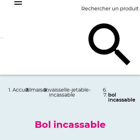
Rechercher un produit
NOS
BEST
BAGAGERIE
BUREAU
ÉCR
GOODIES
SELLERS
Accueil
maison
vaisselle-jetable-
incassable
bol
incassable
Bol incassable