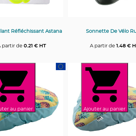
lant Réfléchissant Astana
Sonnette De Vélo R
 partir de
0.21
€ HT
A partir de
1.48
€ H
uter au panier
Ajouter au panier