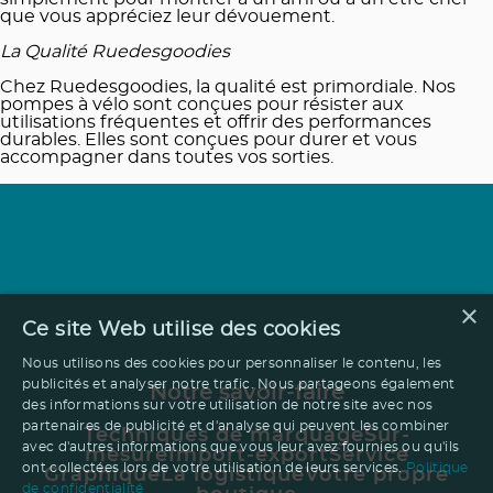
que vous appréciez leur dévouement.
La Qualité Ruedesgoodies
Chez Ruedesgoodies, la qualité est primordiale. Nos
pompes à vélo sont conçues pour résister aux
utilisations fréquentes et offrir des performances
durables. Elles sont conçues pour durer et vous
accompagner dans toutes vos sorties.
×
Ce site Web utilise des cookies
Nous utilisons des cookies pour personnaliser le contenu, les
publicités et analyser notre trafic. Nous partageons également
Notre savoir-faire
des informations sur votre utilisation de notre site avec nos
partenaires de publicité et d'analyse qui peuvent les combiner
Techniques de marquage
Sur-
avec d'autres informations que vous leur avez fournies ou qu'ils
mesure
Import-export
Service
ont collectées lors de votre utilisation de leurs services.
Politique
Graphique
La logistique
Votre propre
de confidentialité