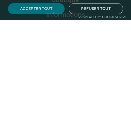
boutique
ACCEPTER TOUT
REFUSER TOUT
Informations
POWERED BY COOKIESCRIPT
Politique RSE
Normes
Confidentialité
des données
Mentions légales
CGV
Entreprise
Qui sommes nous ?
Blog
Pourquoi
choisir Ruedesgoodies
Nous recrutons
!
Contactez-nous
Protection de la
forêt
Guide du goodies
Goodies impact
Besoin d'aide ?