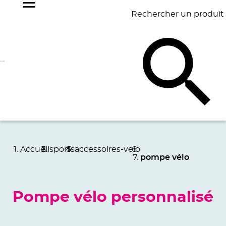
Rechercher un produit
NOS
BEST
BAGAGERIE
BUREAU
ÉCR
GOODIES
SELLERS
Accueil
sports
accessoires-velo
pompe vélo
Pompe vélo personnalisé