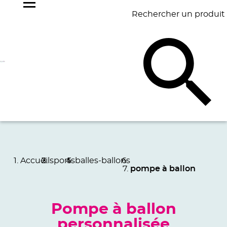
Rechercher un produit
NOS
BEST
BAGAGERIE
BUREAU
ÉCR
GOODIES
SELLERS
Accueil
sports
balles-ballons
pompe à ballon
Pompe à ballon
personnalisée