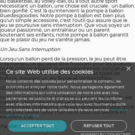
au basketball, au volley-ball, ou à tout autre sport
nécessitant un ballon, une chose est cruciale : un ballon
bien gonflé. C'est là qu'intervient la pompe à ballon
Ruedesgoodies. Notre pompe à ballon est bien plus
qu'un simple accessoire, c'est l'outil qui assure que le
jeu se poursuive sans interruption. Que vous soyez un
joueur passionné, un entraîneur ou un parent
soutenant ses enfants, notre pompe à ballon garantit
que le plaisir du jeu ne s'arrête jamais.
Un Jeu Sans Interruption
Lorsqu'un ballon perd de la pression, le jeu peut être
interrompu, ce qui peut être frustrant pour les joueurs.
×
Notre pompe à ballon Ruedesgoodies est conçue pour
Ce site Web utilise des cookies
regonfler rapidement et facilement tous types de
ballons, assurant un jeu fluide et ininterrompu.
Nous utilisons des cookies pour personnaliser le contenu, les
publicités et analyser notre trafic. Nous partageons également
Qualité et Durabilité
des informations sur votre utilisation de notre site avec nos
Notre pompe à ballon est fabriquée pour durer. Elle est
partenaires de publicité et d'analyse qui peuvent les combiner
robuste, résistante et conçue pour supporter de
avec d'autres informations que vous leur avez fournies ou qu'ils
nombreuses utilisations. Elle est l'accessoire fiable dont
ont collectées lors de votre utilisation de leurs services.
Politique
vous avez besoin pour maintenir tous vos ballons en
de confidentialité
excellent état.
Facilité d'Utilisation
ACCEPTER TOUT
REFUSER TOUT
POWERED BY COOKIESCRIPT