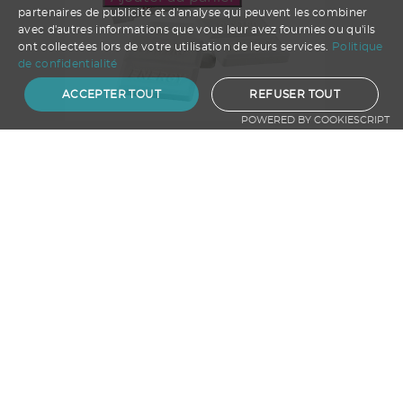
partenaires de publicité et d'analyse qui peuvent les combiner
avec d'autres informations que vous leur avez fournies ou qu'ils
ont collectées lors de votre utilisation de leurs services.
Politique
de confidentialité
ACCEPTER TOUT
REFUSER TOUT
POWERED BY COOKIESCRIPT
Dextro Energy*
A partir de
0.15
€ HT
Ajouter au panier