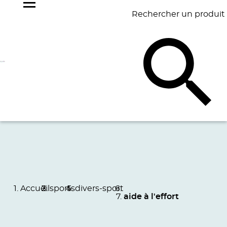
Rechercher un produit
NOS
BEST
BAGAGERIE
BUREAU
ÉCR
GOODIES
SELLERS
Accueil
sports
divers-sport
aide à l'effort