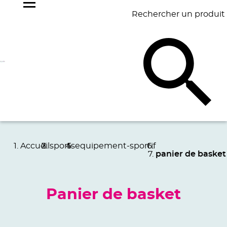
Rechercher un produit
NOS
BEST
BAGAGERIE
BUREAU
ÉCR
GOODIES
SELLERS
Accueil
sports
equipement-sportif
panier de basket
Panier de basket