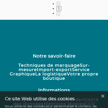
1
Notre savoir-faire
Techniques de marquage
Sur-
mesure
Import-export
Service
Graphique
La logistique
Votre propre
boutique
Informations
×
Ce site Web utilise des cookies
Politique RSE
Normes
Confidentialité
des données
Mentions légales
CGV
Nous utilisons des cookies pour personnaliser le contenu, les