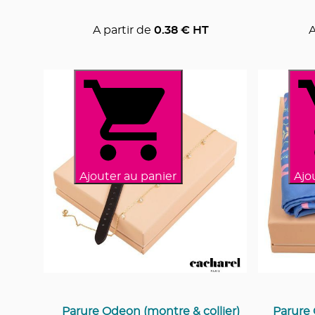
A partir de
0.38
€ HT
A
Ajouter au panier
Ajo
Parure Odeon (montre & collier)
Parure 