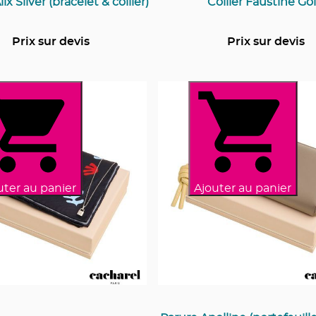
ix Silver (bracelet & collier)
Collier Faustine Go
Prix sur devis
Prix sur devis
uter au panier
Ajouter au panier