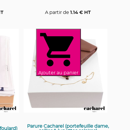
HT
A partir de
1.14
€ HT
Ajouter au panier
Parure Cacharel (portefeuille dame,
foulard)