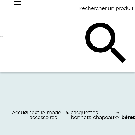
Rechercher un produit
NOS
BEST
BAGAGERIE
BUREAU
ÉCR
GOODIES
SELLERS
Accueil
textile-mode-
casquettes-
accessoires
bonnets-chapeaux
béret