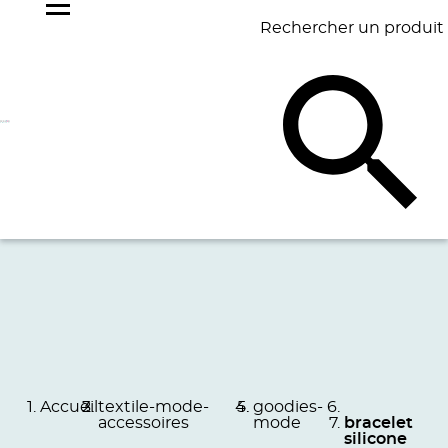
Rechercher un produit
NOS
BEST
BAGAGERIE
BUREAU
ÉCR
GOODIES
SELLERS
Accueil
textile-mode-
goodies-
accessoires
mode
bracelet
silicone