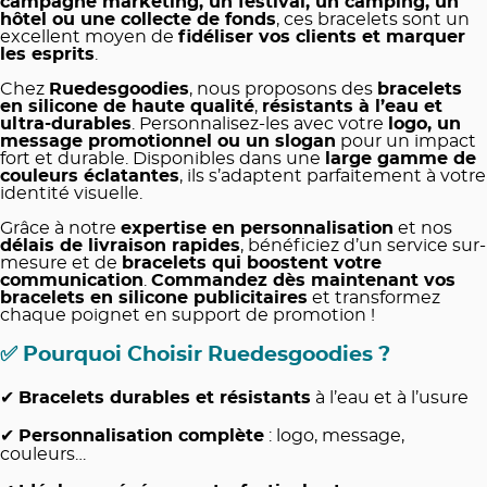
campagne marketing, un festival, un camping, un
hôtel ou une collecte de fonds
, ces bracelets sont un
excellent moyen de
fidéliser vos clients et marquer
les esprits
.
Chez
Ruedesgoodies
, nous proposons des
bracelets
en silicone de haute qualité
,
résistants à l’eau et
ultra-durables
. Personnalisez-les avec votre
logo, un
message promotionnel ou un slogan
pour un impact
fort et durable. Disponibles dans une
large gamme de
couleurs éclatantes
, ils s’adaptent parfaitement à votre
identité visuelle.
Grâce à notre
expertise en personnalisation
et nos
délais de livraison rapides
, bénéficiez d’un service sur-
mesure et de
bracelets qui boostent votre
communication
.
Commandez dès maintenant vos
bracelets en silicone publicitaires
et transformez
chaque poignet en support de promotion !
✅
Pourquoi Choisir Ruedesgoodies ?
✔
Bracelets durables et résistants
à l’eau et à l’usure
✔
Personnalisation complète
: logo, message,
couleurs…