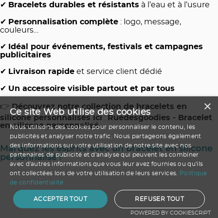
✔
Bracelets durables et résistants
à l’eau et à l’usure
✔
Personnalisation complète
: logo, message,
couleurs…
✔
Idéal pour événements, festivals et campagnes
publicitaires
✔
Livraison rapide
et service client dédié
✔
Un accessoire visible partout et par tous
×
👉
Découvrez notre collection de bracelets en
Ce site Web utilise des cookies
silicone personnalisés ici
:
Ruedesgoodies - Bracelet
en silicone personnalisé
Nous utilisons des cookies pour personnaliser le contenu, les
publicités et analyser notre trafic. Nous partageons également
des informations sur votre utilisation de notre site avec nos
Marquez les esprits avec un bracelet en silicone
partenaires de publicité et d'analyse qui peuvent les combiner
personnalisé !
avec d'autres informations que vous leur avez fournies ou qu'ils
ont collectées lors de votre utilisation de leurs services.
Politique
de confidentialité
ACCEPTER TOUT
REFUSER TOUT
POWERED BY COOKIESCRIPT