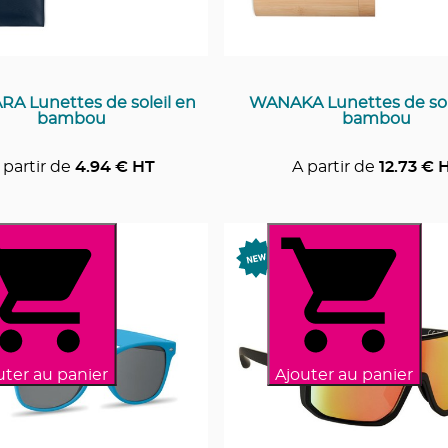
A Lunettes de soleil en
WANAKA Lunettes de sole
bambou
bambou
 partir de
4.94
€ HT
A partir de
12.73
€ 
uter au panier
Ajouter au panier