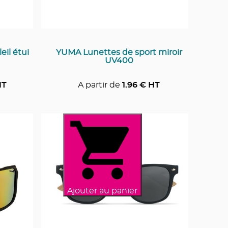
il étui
YUMA Lunettes de sport miroir
UV400
HT
A partir de
1.96
€ HT
Ajouter au panier