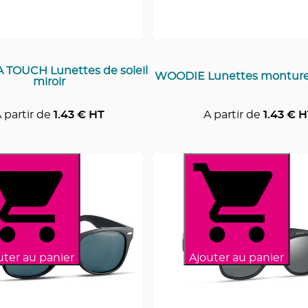
TOUCH Lunettes de soleil
WOODIE Lunettes monture 
miroir
 partir de
1.43
€ HT
A partir de
1.43
€ H
uter au panier
Ajouter au panier