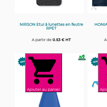
NIRSON Etui à lunettes en feutre
HONIAR
RPET
A partir de
0.53
€ HT
A
Ajouter au panier
Ajo