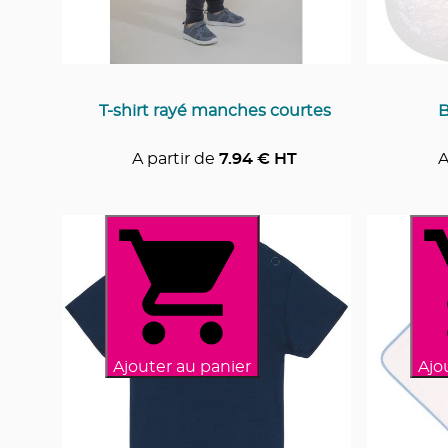
T-shirt rayé manches courtes
B
A partir de
7.94
€ HT
A
Ajouter au panier
Ajo