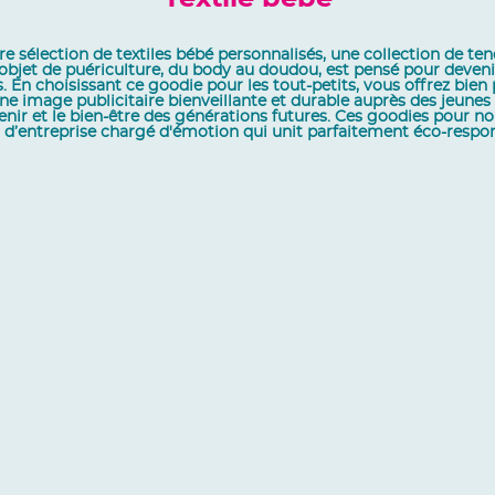
sélection de textiles bébé personnalisés, une collection de tendr
e objet de puériculture, du body au doudou, est pensé pour deve
 En choisissant ce goodie pour les tout-petits, vous offrez bien 
e image publicitaire bienveillante et durable auprès des jeunes pa
ir et le bien-être des générations futures. Ces goodies pour nou
d’entreprise chargé d'émotion qui unit parfaitement éco-responsab